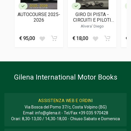
LINGUA DEL TESTO
Inglese
AUTOCOURSE 2025-
GIRO DI PISTA -
DATA DI STAMPA
2026
CIRCUITI E PILOTI
02/2025
CHE HANNO FATTO
Alvera' Diego
LA STORIA DELLA
FORMATO
VELOCIT·
€ 95,00
€ 18,00
€ 
29,5 x 29,5 x 3 cm
Informazioni aggiuntive
GENERE O COLLANA
Fotografie; Storico Rievocativo
Gilena International Motor Books
ASSISTENZA WEB E ORDINI
Via Bosca del Pomo 37/c, Costa Volpino (BG)
Email:
info@gilena.it
- Tel/Fax
+39 035 970428
Orari: 8,30-13,00 / 14,30-18,00 - Chiuso Sabato e Domenica