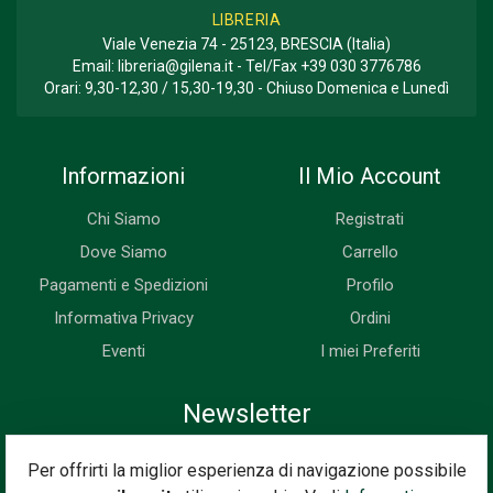
LIBRERIA
Viale Venezia 74 - 25123, BRESCIA (Italia)
Email:
libreria@gilena.it
- Tel/Fax
+39 030 3776786
Orari: 9,30-12,30 / 15,30-19,30 - Chiuso Domenica e Lunedì
Informazioni
Il Mio Account
Chi Siamo
Registrati
Dove Siamo
Carrello
Pagamenti e Spedizioni
Profilo
Informativa Privacy
Ordini
Eventi
I miei Preferiti
Newsletter
Iscriviti subito alla nostra newsletter. Riceverai prima di tutti le
Per offrirti la miglior esperienza di navigazione possibile
novità, le offerte, i prossimi eventi...