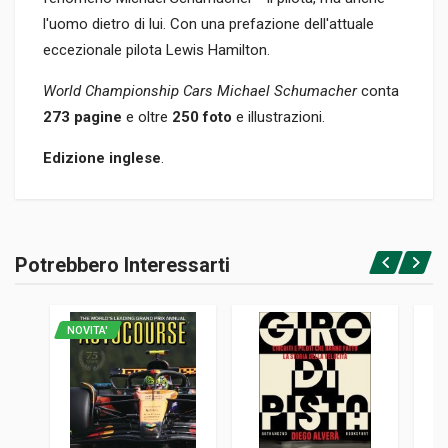
l'uomo dietro di lui. Con una prefazione dell'attuale
eccezionale pilota Lewis Hamilton.
World Championship Cars Michael Schumacher
conta
273 pagine
e oltre
250 foto
e illustrazioni.
Edizione
inglese
.
Informazioni prodotto
RILEGATURA
Potrebbero Interessarti
Rilegato
Accedi o registrati
PAGINE
273
NOVITA'
ISBN / EAN
9783667129734
EDITORE
Delius Klasing