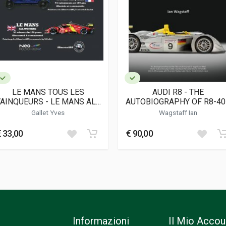
tivo; Corse
LE MANS TOUS LES
AUDI R8 - THE
AINQUEURS - LE MANS ALL
AUTOBIOGRAPHY OF R8-40
WINNERS
Gallet Yves
Wagstaff Ian
€ 33,00
€ 90,00
Informazioni
Il Mio Accou