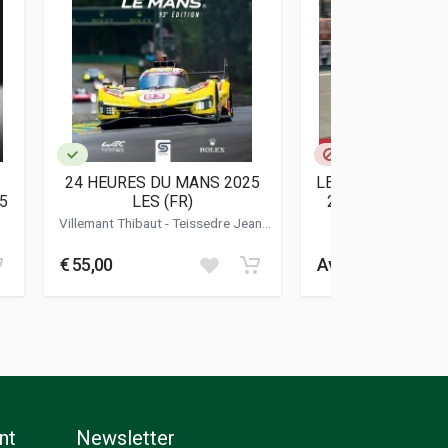
24 HEURES DU MANS 2025
LES ESSAIS PREL
5
LES (FR)
24H DU MANS 1
Villemant Thibaut
-
Teissedre Jean-
Bollee Mich
marc
€ 55,00
Avvisami
nt
Newsletter