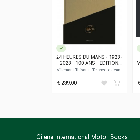
Data di stampa
10/2022
Formato
27 x 31 x 3,5 cm
Informazioni aggiuntive
Genere o Collana
Storico - Descrit
24 HEURES DU MANS - 1923-
2023 - 100 ANS - EDITION
V
FRANCAISE
Villemant Thibaut
-
Teissedre Jean-
marc
€ 239,00
Gilena International Motor Books