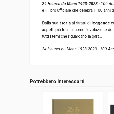
24 Heures du Mans 1923-2023
- 100 An
è il libro ufficiale che celebra i 100 anni
Dalla sua
storia
ai ritratti di
leggende
c
aspetti più tecnici come l'evoluzione dei
tutti i temi che riguardano la gara...
24 Heures du Mans 1923-2023 - 100 An
Informazioni prodotto
Rilegatura
Rilegato
Potrebbero Interessarti
Accedi o registrati
Pagine
336
ISBN / EAN
978232403135
Editore
Grund
Lingua del testo
Francese