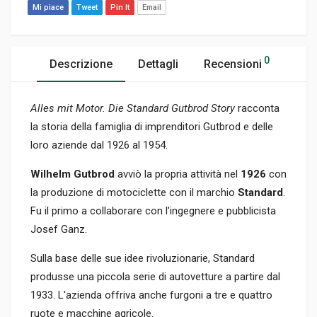
Mi piace
Tweet
Pin It
Email
0
Descrizione
Dettagli
Recensioni
Alles mit Motor. Die Standard Gutbrod Story
racconta
la storia della famiglia di imprenditori Gutbrod e delle
loro aziende dal 1926 al 1954.
Wilhelm Gutbrod
avviò la propria attività nel
1926
con
la produzione di motociclette con il marchio
Standard
.
Fu il primo a collaborare con l'ingegnere e pubblicista
Josef Ganz.
Sulla base delle sue idee rivoluzionarie, Standard
produsse una piccola serie di autovetture a partire dal
1933. L'azienda offriva anche furgoni a tre e quattro
ruote e macchine agricole.