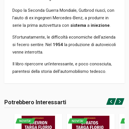
Dopo la Seconda Guerra Mondiale, Gutbrod riuscì, con
l'aiuto di ex ingegneri Mercedes-Benz, a produrre in
serie la prima autovettura con
sistema
a
iniezione
.
Sfortunatamente, le difficoltà economiche dell'azienda
si fecero sentire. Nel
1954
la produzione di autoveicoli
venne interrotta.
Il libro ripercorre un'interessante, e poco conosciuta,
parentesi della storia dell'automobilismo tedesco.
Informazioni prodotto
RILEGATURA
Potrebbero Interessarti
Rilegato
Accedi o registrati
PAGINE
274
NOVITA'
NOVITA'
NO
ISBN / EAN