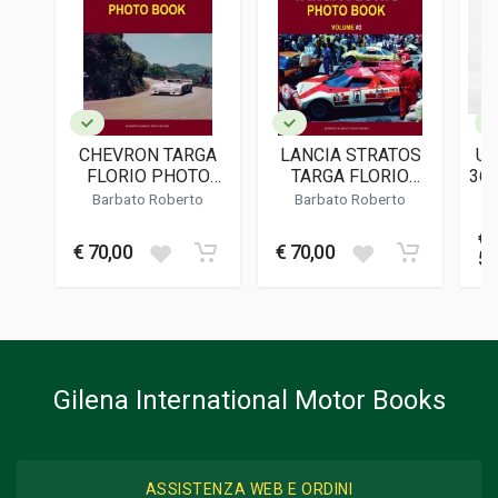
9783200082847
EDITORE
Ceauto Gmbh
LINGUA DEL TESTO
Tedesco
CHEVRON TARGA
LANCIA STRATOS
UL
DATA DI STAMPA
FLORIO PHOTO
TARGA FLORIO
36
05/2022
BOOK
PHOTO BOOK -
-
Barbato Roberto
Barbato Roberto
VOLUME 2
Ch
FORMATO
€
22 x 28 x 2 cm
€ 70,00
€ 70,00
59
Informazioni aggiuntive
GENERE O COLLANA
Storico - Descrittivo
Gilena International Motor Books
ASSISTENZA WEB E ORDINI