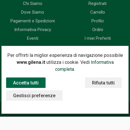
Chi Siamo
Registrati
Dove Siamo
Carrello
Pagamenti e Spedizioni
Profilo
Informativa Privacy
Ordini
Eventi
I miei Preferiti
Newsletter
Per offrirti la miglior esperienza di navigazione possibile
www.gilena.it
utilizza i cookie. Vedi
Informativa
Iscriviti subito alla nostra newsletter. Riceverai prima di tutti le
completa.
novità, le offerte, i prossimi eventi...
Accetta tutti
Rifiuta tutti
Indirizzo Email
Iscriviti
Gestisci preferenze
©2020 Gilena International Motor Books — Powered by
Nimaia