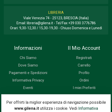
LIBRERIA
Viale Venezia 74 - 25123, BRESCIA (Italia)
Email:
libreria@gilena.it
- Tel/Fax
+39 030 3776786
Orari: 9,30-12,30 / 15,30-19,30 - Chiuso Domenica e Lunedì
Informazioni
Il Mio Account
Chi Siamo
Registrati
Dove Siamo
Carrello
Pagamenti e Spedizioni
Profilo
Informativa Privacy
Ordini
Eventi
I miei Preferiti
Newsletter
Per offrirti la miglior esperienza di navigazione possibile
www.gilena.it
utilizza i cookie. Vedi
Informativa