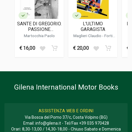
Hubelhouse
DATA DI STAMPA
10/2014
SANTE DI GREGORIO.
L'ULTIMO
LE
FORMATO
PASSIONE
GARAGISTA
33 x 21 x 3,5 cm
AUTOMOBILE.
M
Martocchia Paolo
Maglieri Claudio - Forti
STORIA DI UN
Gianfabio
GARZONE DI
€ 16,00
€ 20,00
€ 
Informazioni aggiuntive
BOTTEGA DIVENUTO
ESPERTO
GENERE O COLLANA
MECCANICO E FINE
Storico - Descrittivo
CARROZZIERE
Gilena International Motor Books
ASSISTENZA WEB E ORDINI
Via Bosca del Pomo 37/c, Costa Volpino (BG)
Email:
info@gilena.it
- Tel/Fax
+39 035 970428
Orari: 8,30-13,00 / 14,30-18,00 - Chiuso Sabato e Domenica