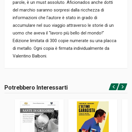
parole, è un must assoluto. Aficionados anche dotti
del marchio saranno sorpresi dalla ricchezza di
informazioni che l'autore è stato in grado di
accumulare nel suo viaggio attraverso le storie di un
uomo che aveva il "lavoro più bello del mondo!"
Edizione limitata di 300 copie numerate su una placca
di metallo. Ogni copia è firmata individualmente da
Valentino Balboni.
Informazioni prodotto
RILEGATURA
Potrebbero Interessarti
Rilegato
Accedi o registrati
PAGINE
360
ISBN / EAN
9783952437018
EDITORE