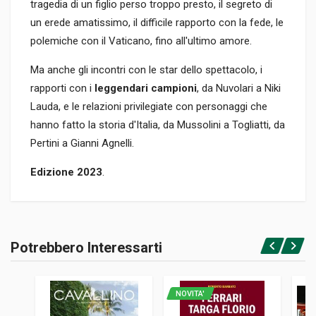
tragedia di un figlio perso troppo presto, il segreto di
un erede amatissimo, il difficile rapporto con la fede, le
polemiche con il Vaticano, fino all'ultimo amore.
Ma anche gli incontri con le star dello spettacolo, i
rapporti con i
leggendari campioni
, da Nuvolari a Niki
Lauda, e le relazioni privilegiate con personaggi che
hanno fatto la storia d'Italia, da Mussolini a Togliatti, da
Pertini a Gianni Agnelli.
Edizione 2023
.
Informazioni prodotto
RILEGATURA
Potrebbero Interessarti
Rilegato
Accedi o registrati
PAGINE
345
NOVITA'
ISBN / EAN