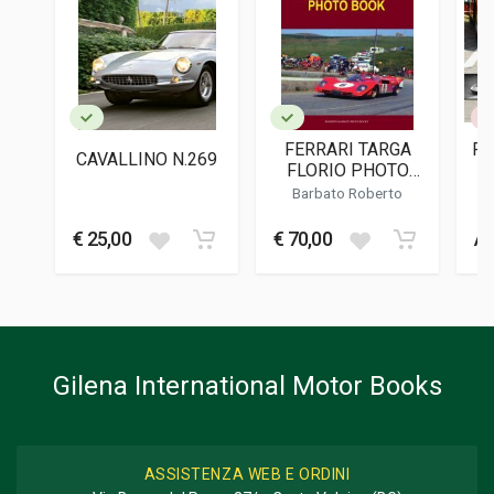
9788830461130
EDITORE
Longanesi E C.
LINGUA DEL TESTO
Italiano
FERRARI TARGA
FE
CAVALLINO N.269
DATA DI STAMPA
FLORIO PHOTO
11/2023
BOOK
Barbato Roberto
FORMATO
€ 25,00
€ 70,00
Av
15 x 22 x 3 cm
Informazioni aggiuntive
GENERE O COLLANA
Biografia; Racconto
Gilena International Motor Books
ASSISTENZA WEB E ORDINI