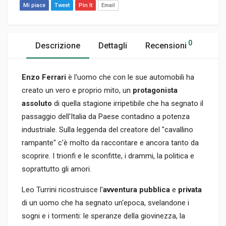
Mi piace
Tweet
Pin It
Email
0
Descrizione
Dettagli
Recensioni
Enzo Ferrari
è l'uomo che con le sue automobili ha
creato un vero e proprio mito, un
protagonista
assoluto
di quella stagione irripetibile che ha segnato il
passaggio dell'Italia da Paese contadino a potenza
industriale. Sulla leggenda del creatore del "cavallino
rampante" c'è molto da raccontare e ancora tanto da
scoprire. I trionfi e le sconfitte, i drammi, la politica e
soprattutto gli amori.
Leo Turrini ricostruisce l'
avventura pubblica
e
privata
di un uomo che ha segnato un'epoca, svelandone i
sogni e i tormenti: le speranze della giovinezza, la