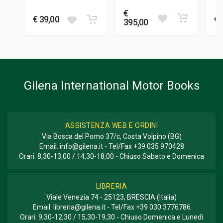
BRITISH TEAMS
Mario
-
Cilli Maurizio
Blachette Jean-francois
GENERE O COLLANA
€
€ 39,00
€ 
Corse
395,00
Gilena International Motor Books
ASSISTENZA WEB E ORDINI
Via Bosca del Pomo 37/c, Costa Volpino (BG)
Email:
info@gilena.it
- Tel/Fax
+39 035 970428
Orari: 8,30-13,00 / 14,30-18,00 - Chiuso Sabato e Domenica
LIBRERIA
Viale Venezia 74 - 25123, BRESCIA (Italia)
Email:
libreria@gilena.it
- Tel/Fax
+39 030 3776786
Orari: 9,30-12,30 / 15,30-19,30 - Chiuso Domenica e Lunedì