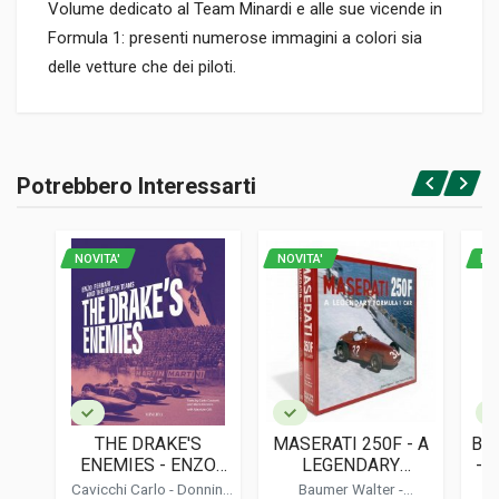
Volume dedicato al Team Minardi e alle sue vicende in
Formula 1: presenti numerose immagini a colori sia
delle vetture che dei piloti.
Informazioni prodotto
RILEGATURA
Potrebbero Interessarti
Rilegato
Accedi o registrati
PAGINE
182
NOVITA'
NOVITA'
NO
EDITORE
C.e.l.i. Sport
LINGUA DEL TESTO
Inglese, Italiano
FORMATO
25 x 30 x 2 cm
THE DRAKE'S
MASERATI 250F - A
BR
ENEMIES - ENZO
LEGENDARY
- 
Informazioni aggiuntive
FERRARI AND THE
FORMULA 1 CAR
C
Cavicchi Carlo
-
Donnini
Baumer Walter
-