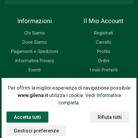
Informazioni
Il Mio Account
Chi Siamo
Registrati
Dove Siamo
Carrello
Pagamenti e Spedizioni
Profilo
Informativa Privacy
Ordini
Eventi
I miei Preferiti
Newsletter
Per offrirti la miglior esperienza di navigazione possibile
www.gilena.it
utilizza i cookie. Vedi
Informativa
Iscriviti subito alla nostra newsletter. Riceverai prima di tutti le
completa.
novità, le offerte, i prossimi eventi...
Accetta tutti
Rifiuta tutti
Indirizzo Email
Iscriviti
Gestisci preferenze