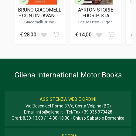
Tedesco
BRUNO GIACOMELLI
AYRTON STORIE
DATA DI STAMPA
- CONTINUAVANO A
FUORIPISTA
TR
01/2022
CHIAMARMI JACK
BO
Giacomelli Bruno -
Orsi Matteo - Rigoni
O'MALLEY
LE
Donnini Mario
Davide
FORMATO
€ 28,00
€ 14,00
Av
20 x 26 x 1,5 cm
Informazioni aggiuntive
GENERE O COLLANA
Storico - Descrittivo; Motori
Gilena International Motor Books
ASSISTENZA WEB E ORDINI
Via Bosca del Pomo 37/c, Costa Volpino (BG)
Email:
info@gilena.it
- Tel/Fax
+39 035 970428
Orari: 8,30-13,00 / 14,30-18,00 - Chiuso Sabato e Domenica