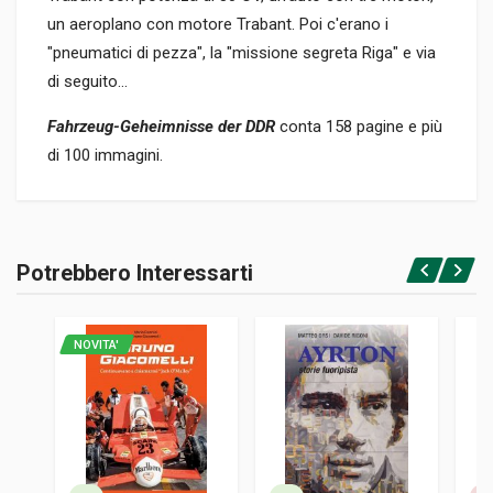
un aeroplano con motore Trabant. Poi c'erano i
"pneumatici di pezza", la "missione segreta Riga" e via
di seguito...
Fahrzeug-Geheimnisse der DDR
conta 158 pagine e più
di 100 immagini.
Informazioni prodotto
RILEGATURA
Potrebbero Interessarti
Rilegato
Accedi o registrati
PAGINE
158
NOVITA'
ISBN / EAN
9783964532817
EDITORE
Geramond
LINGUA DEL TESTO