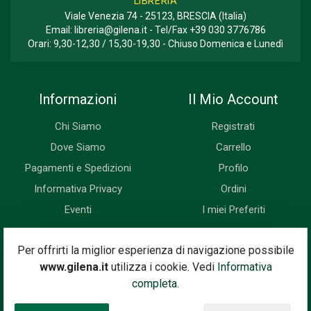
LIBRERIA
Viale Venezia 74 - 25123, BRESCIA (Italia)
Email:
libreria@gilena.it
- Tel/Fax
+39 030 3776786
Orari: 9,30-12,30 / 15,30-19,30 - Chiuso Domenica e Lunedì
Informazioni
Il Mio Account
Chi Siamo
Registrati
Dove Siamo
Carrello
Pagamenti e Spedizioni
Profilo
Informativa Privacy
Ordini
Eventi
I miei Preferiti
Newsletter
Per offrirti la miglior esperienza di navigazione possibile
www.gilena.it
utilizza i cookie. Vedi
Informativa
Iscriviti subito alla nostra newsletter. Riceverai prima di tutti le
completa.
novità, le offerte, i prossimi eventi...