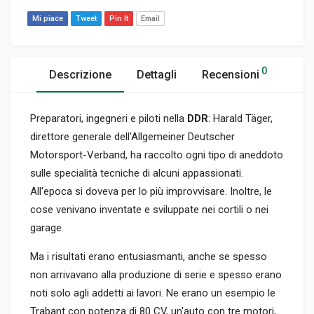
Mi piace
Tweet
Pin It
Email
0
Descrizione
Dettagli
Recensioni
Preparatori, ingegneri e piloti nella
DDR
: Harald Täger,
direttore generale dell'Allgemeiner Deutscher
Motorsport-Verband, ha raccolto ogni tipo di aneddoto
sulle specialità tecniche di alcuni appassionati.
All'epoca si doveva per lo più improvvisare. Inoltre, le
cose venivano inventate e sviluppate nei cortili o nei
garage.
Ma i risultati erano entusiasmanti, anche se spesso
non arrivavano alla produzione di serie e spesso erano
noti solo agli addetti ai lavori. Ne erano un esempio le
Trabant con potenza di 80 CV, un'auto con tre motori,