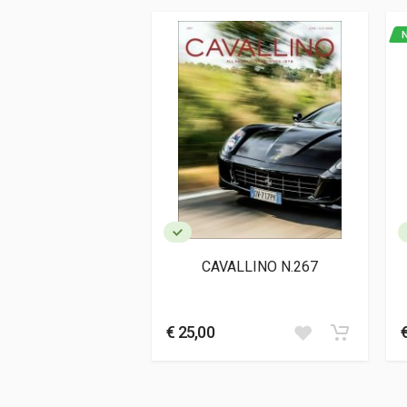
Editore
Automobilia
N
Lingua del testo
Inglese, Frances
Data di stampa
12/1981
Formato
25,5 x 29 x 6,7 
Informazioni aggiuntive
Genere o Collana
Catalogue Rais
CAVALLINO N.267
€ 25,00