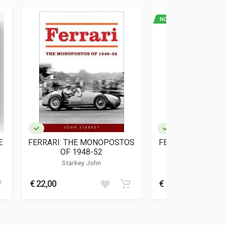
NOVITA'
E
FERRARI: THE MONOPOSTOS
FERRARI 308 - 208
OF 1948-52
GUIDE A
Starkey John
Marconetti 
€ 22,00
€ 19,00