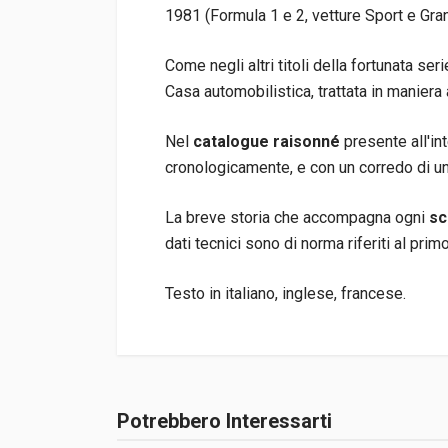
1981 (Formula 1 e 2, vetture Sport e Gra
Come negli altri titoli della fortunata ser
Casa automobilistica, trattata in maniera 
Nel
catalogue raisonné
presente all'int
cronologicamente, e con un corredo di un
La breve storia che accompagna ogni
sc
dati tecnici sono di norma riferiti al prim
Testo in italiano, inglese, francese.
Informazioni prodotto
Rilegatura
Rilegato con co
Potrebbero Interessarti
Accedi o registrati
Pagine
495