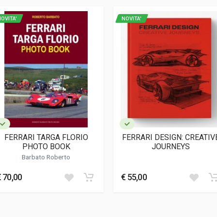
OVITA'
NOVITA'
e, Italiano
cm
onne'
FERRARI TARGA FLORIO
FERRARI DESIGN: CREATIV
PHOTO BOOK
JOURNEYS
Barbato Roberto
€ 70,00
€ 55,00