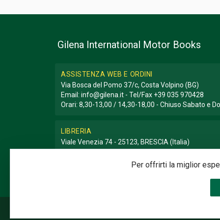
Gilena International Motor Books
ASSISTENZA WEB E ORDINI
Via Bosca del Pomo 37/c, Costa Volpino (BG)
Email:
info@gilena.it
- Tel/Fax
+39 035 970428
Orari: 8,30-13,00 / 14,30-18,00 - Chiuso Sabato e 
LIBRERIA
Viale Venezia 74 - 25123, BRESCIA (Italia)
Email:
libreria@gilena.it
- Tel/Fax
+39 030 3776786
Orari: 9,30-12,30 / 15,30-19,30 - Chiuso Domenica e
Per offrirti la miglior es
©2020 Gilena International Motor Books — Powered