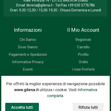
Viale Venezia 74 - 25123, BRESCIA (Italia)
Email:
libreria@gilena.it
- Tel/Fax
+39 030 3776786
Orari: 9,30-12,30 / 15,30-19,30 - Chiuso Domenica e Lunedì
Informazioni
Il Mio Account
Chi Siamo
Registrati
Dove Siamo
Carrello
Pagamenti e Spedizioni
Profilo
Informativa Privacy
Ordini
Eventi
I miei Preferiti
Newsletter
Per offrirti la miglior esperienza di navigazione possibile
www.gilena.it
utilizza i cookie. Vedi
Informativa
Iscriviti subito alla nostra newsletter. Riceverai prima di tutti le
completa.
novità, le offerte, i prossimi eventi...
Accetta tutti
Rifiuta tutti
Indirizzo Email
Iscriviti