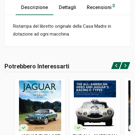
0
Descrizione
Dettagli
Recensioni
Ristampa del libretto originale della Casa Madre in
dotazione ad ogni macchina.
Informazioni prodotto
RILEGATURA
Potrebbero Interessarti
Brossura
Accedi o registrati
PAGINE
80
EDITORE
Domus
LINGUA DEL TESTO
Italiano
FOTO IN B/N
50