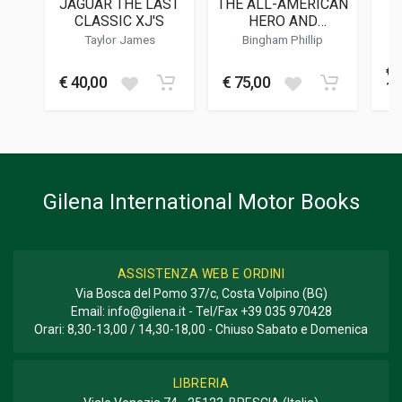
JAGUAR THE LAST
THE ALL-AMERICAN
O
FORMATO
CLASSIC XJ'S
HERO AND
T
17 x 23.5 x 0.5 cm
JAGUAR'S RACING E-
H
Taylor James
Bingham Phillip
TYPES
€
J
Informazioni aggiuntive
€ 40,00
€ 75,00
17
GENERE O COLLANA
Uso E Manutenzione; Collana Ruoteclassiche
Gilena International Motor Books
ASSISTENZA WEB E ORDINI
Via Bosca del Pomo 37/c, Costa Volpino (BG)
Email:
info@gilena.it
- Tel/Fax
+39 035 970428
Orari: 8,30-13,00 / 14,30-18,00 - Chiuso Sabato e Domenica
LIBRERIA