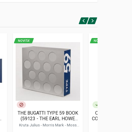
NOVITA'
NOVITA'
THE BUGATTI TYPE 59 BOOK
ONDE E CAVALLI
(59123 - THE EARL HOWE
COME IL SERVIZI
ON
EDITION)
HA MESSO IN MOT
Kruta Julius
-
Morris Mark
-
Moss
Peter
-
Schimpf Eckhard