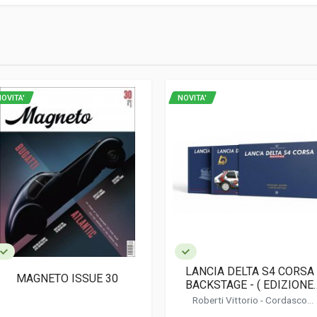
1
OVITA'
NOVITA'
rnational
rittivo
LANCIA DELTA S4 CORSA
MAGNETO ISSUE 30
BACKSTAGE - ( EDIZIONE
LIMITATA / LIMITED EDITI
Roberti Vittorio
-
Cordasco
)
Alessandro