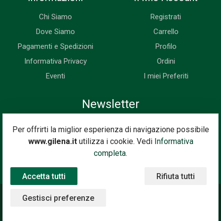
Chi Siamo
Registrati
Dove Siamo
Carrello
Pagamenti e Spedizioni
Profilo
Informativa Privacy
Ordini
Eventi
I miei Preferiti
Newsletter
Iscriviti subito alla nostra newsletter. Riceverai prima di tutti le
Per offrirti la miglior esperienza di navigazione possibile
novità, le offerte, i prossimi eventi...
www.gilena.it
utilizza i cookie. Vedi
Informativa
Indirizzo Email
completa.
Iscriviti
Accetta tutti
Rifiuta tutti
Gestisci preferenze
©2020 Gilena International Motor Books — Powered by
Nimaia