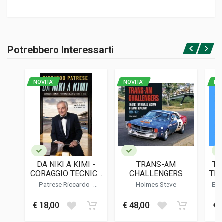
Informazioni prodotto
RILEGATURA
Potrebbero Interessarti
Rilegato
Accedi o registrati
PAGINE
320
NOVITA'
NOVITA'
NO
ISBN / EAN
9781956309126
EDITORE
Dalton Watson
LINGUA DEL TESTO
Inglese
DA NIKI A KIMI -
TRANS-AM
TH
DATA DI STAMPA
CORAGGIO TECNICA
CHALLENGERS
THE
02/2024
E PASSIONE NELLA
Patrese Riccardo
-
Holmes Steve
Ell
F1 DI IERI E DI OGGI
Terruzzi Giorgio
FORMATO
€ 18,00
€ 48,00
€ 
30 x 30 x 3 cm