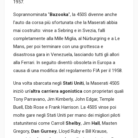
1957.
Soprannominata "
Bazooka
", la 450S divenne anche
l'auto da corsa più sfortunata che la Maserati abbia
mai costruito: vinse a Sebring e in Svezia, fallì
completamente alla Mille Miglia, al Nürburgring e a Le
Mans, per poi terminare con una grottesca e
disastrosa gara in Venezuela, lasciando tutti gli allori
alla Ferrari. In seguito diventò obsoleta in Europa a
causa di una modifica del regolamento FIA per il 1958.
Una volta sbarcata negli
Stati Uniti
, la Maserati 450S
iniziò un'
altra carriera agonistica
con proprietari quali
Tony Parravano, Jim Kimberly, John Edgar, Temple
Buell, Ebb Rose e Frank Harrison. La 450S vinse poi
molte gare negli Stati Uniti per mano dei migliori piloti
statunitensi come Carroll
Shelby
, Jim
Hall
, Masten
Gregory,
Dan Gurney
, Lloyd Ruby e Bill Krause,