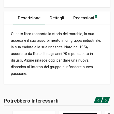
0
Descrizione
Dettagli
Recensioni
Questo libro racconta la storia del marchio, la sua
ascesa e il suo assorbimento in un gruppo industriale,
la sua caduta e la sua rinascita. Nato nel 1954,
assorbito da Renault negli anni 70 e poi caduto in
disuso, Alpine rinasce oggi per dare una nuova
dinamica all'interno del gruppo e infondere nuova
passione.
Informazioni prodotto
RILEGATURA
Potrebbero Interessarti
Rilegato con cofanetto
Accedi o registrati
PAGINE