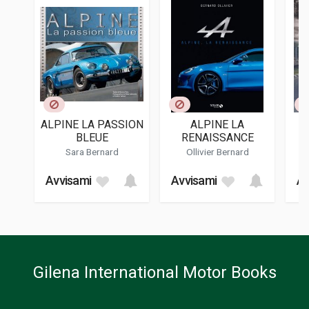
258
ISBN / EAN
9791028300715
EDITORE
E.t.a.i.
LINGUA DEL TESTO
Francese
ALPINE LA PASSION
ALPINE LA
E
DATA DI STAMPA
BLEUE
RENAISSANCE
09/2016
Sara Bernard
Ollivier Bernard
FORMATO
Avvisami
Avvisami
Av
25 x 31 x 3,5 cm
Informazioni aggiuntive
GENERE O COLLANA
Storico; Corse
Gilena International Motor Books