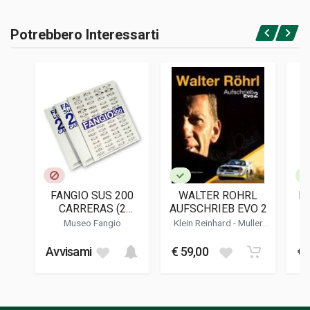
RILEGATURA
Potrebbero Interessarti
Rilegato
Accedi o registrati
PAGINE
208
ISBN / EAN
9782910434342
EDITORE
L'autodrome Editions
LINGUA DEL TESTO
Francese
FANGIO SUS 200
WALTER ROHRL
L
DATA DI STAMPA
CARRERAS (2
AUFSCHRIEB EVO 2
01/2013
VOLUMES)
Museo Fangio
Klein Reinhard
-
Muller
Wilfried
FORMATO
Avvisami
€ 59,00
€ 
27 x 29 x 2 cm
Informazioni aggiuntive