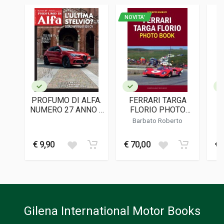
PAGINE
160
NOVITA'
EDITORE
Tazio Magazine
LINGUA DEL TESTO
Italiano
DATA DI STAMPA
06/2023
PROFUMO DI ALFA.
FERRARI TARGA
C
FORMATO
NUMERO 27 ANNO 5
FLORIO PHOTO
21 x 28 x 1 cm
(MAG-GIU 2026)
BOOK
Barbato Roberto
Informazioni aggiuntive
€ 9,90
€ 70,00
€ 
GENERE O COLLANA
Rivista Trimestrale
Gilena International Motor Books