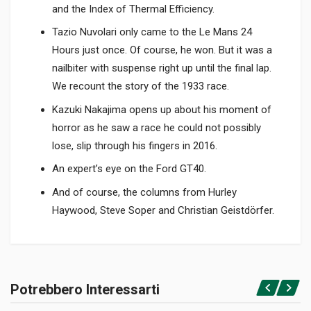
and the Index of Thermal Efficiency.
Tazio Nuvolari only came to the Le Mans 24
Hours just once. Of course, he won. But it was a
nailbiter with suspense right up until the final lap.
We recount the story of the 1933 race.
Kazuki Nakajima opens up about his moment of
horror as he saw a race he could not possibly
lose, slip through his fingers in 2016.
An expert’s eye on the Ford GT40.
And of course, the columns from Hurley
Haywood, Steve Soper and Christian Geistdörfer.
Informazioni prodotto
RILEGATURA
Potrebbero Interessarti
Brossura
Accedi o registrati