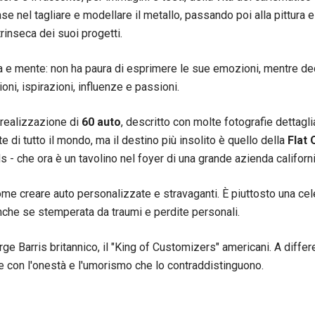
 base nel tagliare e modellare il metallo, passando poi alla pittura 
trinseca dei suoi progetti.
ina e mente: non ha paura di esprimere le sue emozioni, mentre de
ni, ispirazioni, influenze e passioni.
i realizzazione di
60 auto
, descritto con molte fotografie dettagl
te di tutto il mondo, ma il destino più insolito è quello della
Flat
- che ora è un tavolino nel foyer di una grande azienda californ
me creare auto personalizzate e stravaganti. È piuttosto una cele
che se stemperata da traumi e perdite personali.
rge Barris britannico, il "King of Customizers" americani. A differ
re con l'onestà e l'umorismo che lo contraddistinguono.