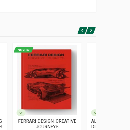
NOVITA'
S
FERRARI DESIGN: CREATIVE
AL TEMPO DELLE 
S
JOURNEYS
DIALOGO IMMAGI