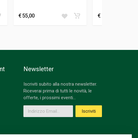
EUSEBIO GAR
Garavini Dan
CARROZZI
€ 55,00
€ 17,00
nt
Newsletter
Iscriviti subito alla nostra newsletter.
Riceverai prima di tutti le novità, le
offerte, i prossimi eventi...
Indirizzo Email
Iscriviti