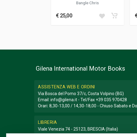
Bangle Chris
€ 25,00
Gilena International Motor Books
ASSISTENZA WEB E ORDINI
Via Bosca del Pomo 37/c, Costa Volpino (BG)
Email:
info@gilena.it
- Tel/Fax
+39 035 970428
Orari: 8,30-13,00 / 14,30-18,00 - Chiuso Sabato e 
LIBRERIA
Viale Venezia 74 - 25123, BRESCIA (Italia)
Email:
libreria@gilena.it
- Tel/Fax
+39 030 3776786