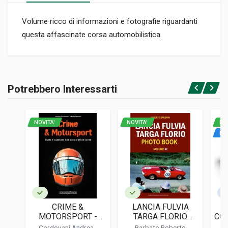
Volume ricco di informazioni e fotografie riguardanti
questa affascinate corsa automobilistica.
Informazioni prodotto
RILEGATURA
Potrebbero Interessarti
Rilegato
Accedi o registrati
PAGINE
349
NOVITA'
NOVITA'
NO
ISBN / EAN
IN
2950073824
EDITORE
Louche Maurice
LINGUA DEL TESTO
Francese
CRIME &
LANCIA FULVIA
L
DATA DI STAMPA
MOTORSPORT -
TARGA FLORIO
COR
11/1989
FATTI E MISFATTI
PHOTO BOOK -
Cordovani Andrea
-
Barbato Roberto