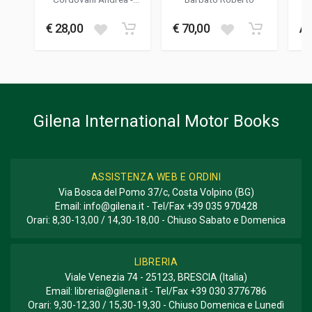
NEL MONDO DELLE
VOLUME 2
Donnini Mario
Co
FORMATO
CORSE
€ 28,00
€ 70,00
Av
23,5 x 28 x 2,5 cm
Informazioni aggiuntive
GENERE O COLLANA
Storico
Gilena International Motor Books
ASSISTENZA WEB E ORDINI
Via Bosca del Pomo 37/c, Costa Volpino (BG)
Email:
info@gilena.it
- Tel/Fax
+39 035 970428
Orari: 8,30-13,00 / 14,30-18,00 - Chiuso Sabato e Domenica
LIBRERIA
Viale Venezia 74 - 25123, BRESCIA (Italia)
Email:
libreria@gilena.it
- Tel/Fax
+39 030 3776786
Orari: 9,30-12,30 / 15,30-19,30 - Chiuso Domenica e Lunedì