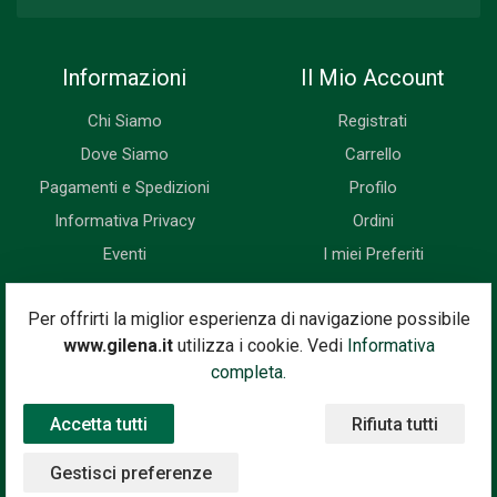
Informazioni
Il Mio Account
Chi Siamo
Registrati
Dove Siamo
Carrello
Pagamenti e Spedizioni
Profilo
Informativa Privacy
Ordini
Eventi
I miei Preferiti
Newsletter
Per offrirti la miglior esperienza di navigazione possibile
www.gilena.it
utilizza i cookie. Vedi
Informativa
Iscriviti subito alla nostra newsletter. Riceverai prima di tutti le
completa.
novità, le offerte, i prossimi eventi...
Accetta tutti
Rifiuta tutti
Indirizzo Email
Iscriviti
Gestisci preferenze