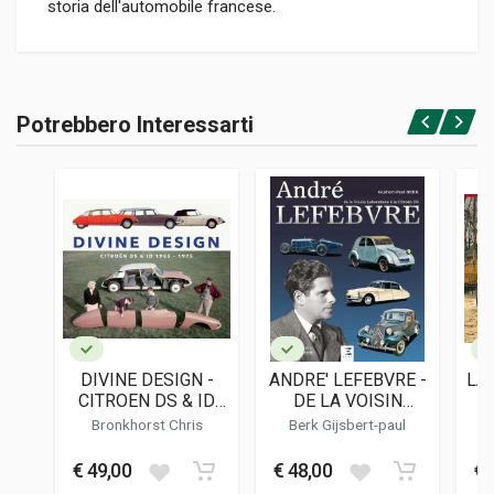
storia dell'automobile francese.
Informazioni prodotto
RILEGATURA
Potrebbero Interessarti
Rilegato
Accedi o registrati
PAGINE
397
ISBN / EAN
2851204254
EDITORE
E.p.a.
LINGUA DEL TESTO
Francese
DIVINE DESIGN -
ANDRE' LEFEBVRE -
LA 
DATA DI STAMPA
CITROEN DS & ID
DE LA VOISIN
10/1993
1955 - 1975
LABORATOIRE A' LA
Bronkhorst Chris
Berk Gijsbert-paul
CITROEN DS
FORMATO
€ 49,00
€ 48,00
€ 
25 x 28 x 3.5 cm