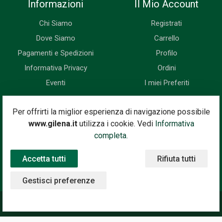
Informazioni
Il Mio Account
Chi Siamo
Registrati
Dove Siamo
Carrello
Pagamenti e Spedizioni
Profilo
Informativa Privacy
Ordini
Eventi
I miei Preferiti
Newsletter
Per offrirti la miglior esperienza di navigazione possibile
www.gilena.it
utilizza i cookie. Vedi
Informativa
Iscriviti subito alla nostra newsletter. Riceverai prima di tutti le
completa.
novità, le offerte, i prossimi eventi...
Accetta tutti
Rifiuta tutti
Indirizzo Email
Iscriviti
Gestisci preferenze
©2020 Gilena International Motor Books — Powered by
Nimaia