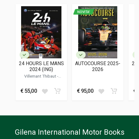
PAGINE
656
NOVITA'
EDITORE
Domus
LINGUA DEL TESTO
Italiano
DATA DI STAMPA
02/1975
24 HOURS LE MANS
AUTOCOURSE 2025-
24
FORMATO
2024 (ING)
2026
14 x 20 x 4 cm
Villemant Thibaut
-
Teissedre Jean-marc
T
Informazioni aggiuntive
€ 55,00
€ 95,00
€ 
GENERE O COLLANA
Annuario
Gilena International Motor Books