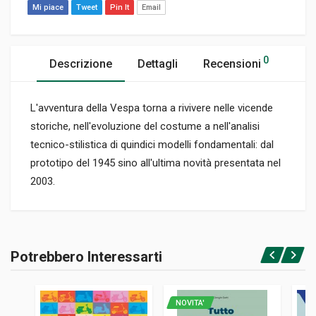
Mi piace
Tweet
Pin It
Email
0
Descrizione
Dettagli
Recensioni
L'avventura della Vespa torna a rivivere nelle vicende
storiche, nell'evoluzione del costume a nell'analisi
tecnico-stilistica di quindici modelli fondamentali: dal
prototipo del 1945 sino all'ultima novità presentata nel
2003.
Informazioni prodotto
RILEGATURA
Potrebbero Interessarti
Brossura
Accedi o registrati
PAGINE
316
NOVITA'