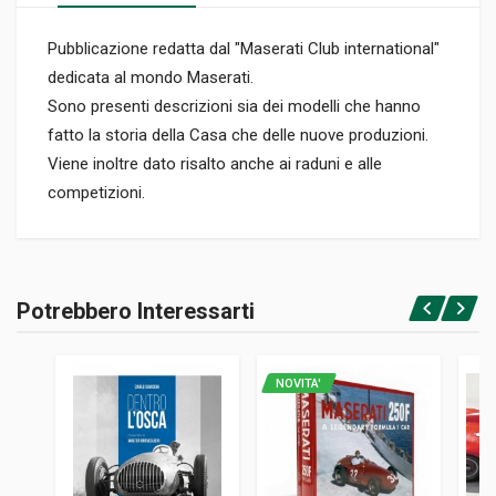
Pubblicazione redatta dal "Maserati Club international"
dedicata al mondo Maserati.
Sono presenti descrizioni sia dei modelli che hanno
fatto la storia della Casa che delle nuove produzioni.
Viene inoltre dato risalto anche ai raduni e alle
competizioni.
Informazioni prodotto
RILEGATURA
Potrebbero Interessarti
Brossura
Accedi o registrati
PAGINE
46
NOVITA'
EDITORE
Mie Corporation
LINGUA DEL TESTO
Inglese