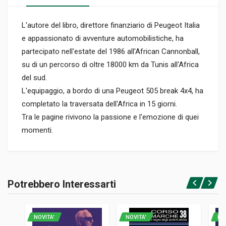
L'autore del libro, direttore finanziario di Peugeot Italia
e appassionato di avventure automobilistiche, ha
partecipato nell'estate del 1986 all'African Cannonball,
su di un percorso di oltre 18000 km da Tunis all'Africa
del sud.
L'equipaggio, a bordo di una Peugeot 505 break 4x4, ha
completato la traversata dell'Africa in 15 giorni.
Tra le pagine rivivono la passione e l'emozione di quei
momenti.
Informazioni prodotto
RILEGATURA
Potrebbero Interessarti
Rilegato
Accedi o registrati
PAGINE
144
NOVITA'
NOVITA'
NO