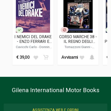
EDITORE
Le Guide 4x4
LINGUA DEL TESTO
Francese
DATA DI STAMPA
06/1987
I NEMICI DEL DRAKE
CORSO MARCHE 38 -
FORMATO
- ENZO FERRARI E
IL REGNO DEGLI
PR
24 x 29 x 2 cm
LE SCUDERIE
UOMINI OMBRA
DU 
Cavicchi Carlo
-
Donnini
Tomazzoni Gianni
-
INGLESI
Mario
-
Cilli Maurizio
Buschiazzo Rino
-
Vittone
Roberto
€ 39,00
Avvisami
€ 
Informazioni aggiuntive
GENERE O COLLANA
Descrittivo
Gilena International Motor Books
ASSISTENZA WEB E ORDINI