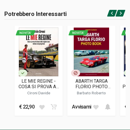
Potrebbero Interessarti
Accedi o registrati
NOVITA'
NOVITA'
NO
LE MIE REGINE -
ABARTH TARGA
COSA SI PROVA AL
FLORIO PHOTO
PR
VOLANTE DELLE
BOOK
DU 
Cironi Davide
Barbato Roberto
MIGLIORI AUTO
ITALIANE MAI
€ 22,90
Avvisami
€ 
PROGETTATE