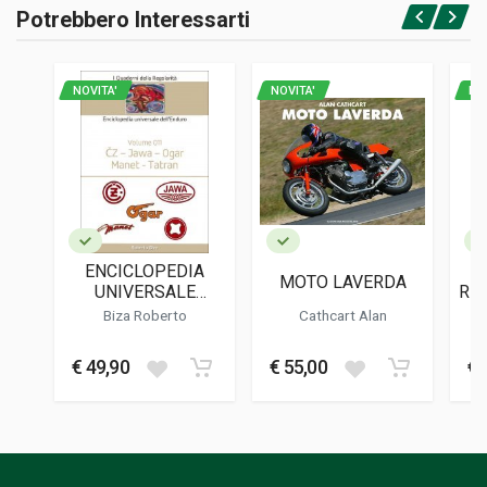
Potrebbero Interessarti
Accedi o registrati
NOVITA'
NOVITA'
NO
ENCICLOPEDIA
MOTO LAVERDA
UNIVERSALE
R10
DELL'ENDURO
Biza Roberto
Cathcart Alan
VOLUME 11 (CON CD
ROM)
€ 49,90
€ 55,00
€ 