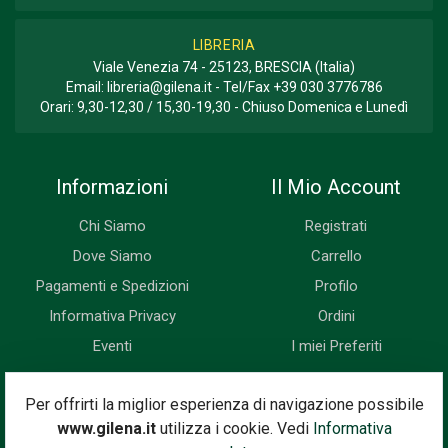
LIBRERIA
Viale Venezia 74 - 25123, BRESCIA (Italia)
Email:
libreria@gilena.it
- Tel/Fax
+39 030 3776786
Orari: 9,30-12,30 / 15,30-19,30 - Chiuso Domenica e Lunedì
Informazioni
Il Mio Account
Chi Siamo
Registrati
Dove Siamo
Carrello
Pagamenti e Spedizioni
Profilo
Informativa Privacy
Ordini
Eventi
I miei Preferiti
Newsletter
Per offrirti la miglior esperienza di navigazione possibile
www.gilena.it
utilizza i cookie. Vedi
Informativa
Iscriviti subito alla nostra newsletter. Riceverai prima di tutti le