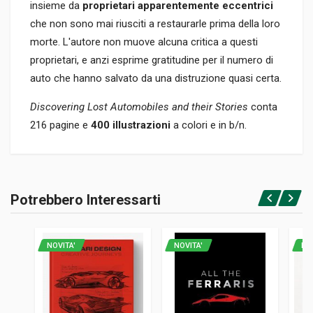
insieme da
proprietari apparentemente eccentrici
che non sono mai riusciti a restaurarle prima della loro
morte. L'autore non muove alcuna critica a questi
proprietari, e anzi esprime gratitudine per il numero di
auto che hanno salvato da una distruzione quasi certa.
Discovering Lost Automobiles and their Stories
conta
216 pagine e
400 illustrazioni
a colori e in b/n.
Informazioni prodotto
RILEGATURA
Potrebbero Interessarti
Rilegato
Accedi o registrati
PAGINE
216
NOVITA'
NOVITA'
NO
ISBN / EAN
9781399019002
EDITORE
Pen And Sword Transport