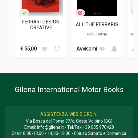
LINGUA DEL TESTO
Inglese
FERRARI DESIGN:
TH
ALL THE FERRARIS
DATA DI STAMPA
CREATIVE
5
12/2022
JOURNEYS
Bellu Serge
Krut
B
-
M
FOTO A COLORI
300
€ 55,00
Avvisami
Av
FORMATO
18 x 25 x 2 cm
Gilena International Motor Books
ASSISTENZA WEB E ORDINI
Via Bosca del Pomo 37/c, Costa Volpino (BG)
Email:
info@gilena.it
- Tel/Fax
+39 035 970428
Orari: 8,30-13,00 / 14,30-18,00 - Chiuso Sabato e Domenica