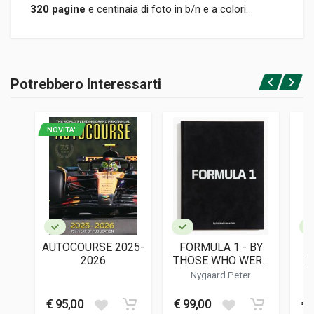
320 pagine
e centinaia di foto in b/n e a colori.
Informazioni prodotto
RILEGATURA
Potrebbero Interessarti
Rilegato
Accedi o registrati
PAGINE
288
NOVITA'
ISBN / EAN
9788879118491
EDITORE
Giorgio Nada
LINGUA DEL TESTO
Italiano
AUTOCOURSE 2025-
FORMULA 1 - BY
DATA DI STAMPA
2026
THOSE WHO WERE
M
03/2022
THERE
Nygaard Peter
FORMATO
€ 95,00
€ 99,00
€ 
15 x 23 x 2,5 cm