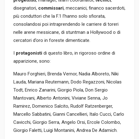
progettisti
, manager, team coordinator,
tecnici
,
disegnatori,
commissari
, meccanici, financo sacerdoti,
più conduttori che la F.1 l’hanno solo sfiorata,
consolandosi poi intraprendendo le carriere di toreri
nelle arene messicane, di stuntman a Hollywood o di
cercatori d’oro in foreste dimenticate.
I
protagonisti
di questo libro, in rigoroso ordine di
apparizione, sono:
Mauro Forghieri, Brenda Vernor, Nadia Alboreto, Niki
Lauda, Mariana Reutemann, Dodo Regazzoni, Nicolas
Todt, Enrico Zanarini, Giorgio Piola, Don Sergio
Mantovani, Alberto Antonini, Viviane Senna, Jo
Ramirez, Domenico Salcito, Rudolf Ratzenberger,
Marcello Sabbatini, Gianni Cancellieri, Italo Cucci, Carlo
Cavicchi, Giorgio Serra, Angelo Orsi, Ercole Colombo,
Giorgio Faletti, Luigi Montanini, Andrea De Adamich.