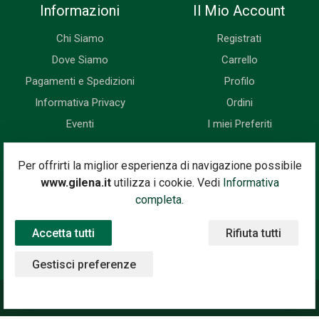
Informazioni
Il Mio Account
Chi Siamo
Registrati
Dove Siamo
Carrello
Pagamenti e Spedizioni
Profilo
Informativa Privacy
Ordini
Eventi
I miei Preferiti
Newsletter
Per offrirti la miglior esperienza di navigazione possibile
www.gilena.it
utilizza i cookie. Vedi
Informativa
Iscriviti subito alla nostra newsletter. Riceverai prima di tutti le
completa.
novità, le offerte, i prossimi eventi...
Accetta tutti
Rifiuta tutti
Indirizzo Email
Iscriviti
Gestisci preferenze
©2020 Gilena International Motor Books — Powered by
Nimaia