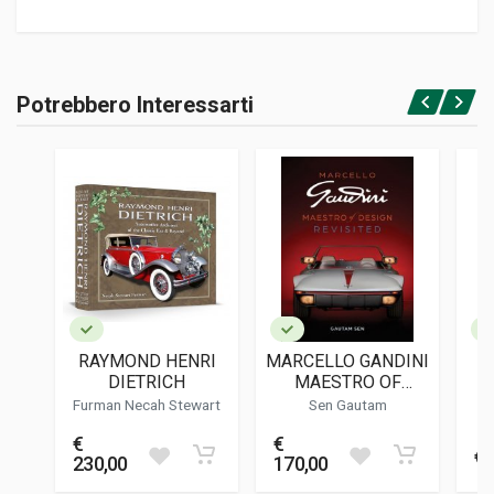
Informazioni prodotto
RILEGATURA
Potrebbero Interessarti
Brossura
Accedi o registrati
PAGINE
204
ISBN / EAN
9791259918062
EDITORE
Intra Edizioni
LINGUA DEL TESTO
Italiano
RAYMOND HENRI
MARCELLO GANDINI
DATA DI STAMPA
DIETRICH
MAESTRO OF
V
01/2026
DESIGN - REVISITED
Furman Necah Stewart
Sen Gautam
FORMATO
€
€
15 x 23 x 1 cm
€ 
230,00
170,00