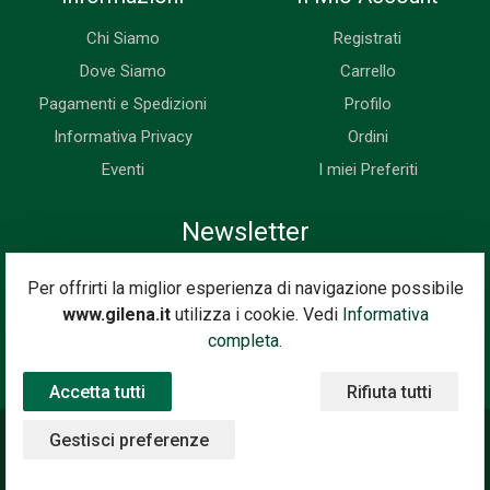
Chi Siamo
Registrati
Dove Siamo
Carrello
Pagamenti e Spedizioni
Profilo
Informativa Privacy
Ordini
Eventi
I miei Preferiti
Newsletter
Iscriviti subito alla nostra newsletter. Riceverai prima di tutti le
Per offrirti la miglior esperienza di navigazione possibile
novità, le offerte, i prossimi eventi...
www.gilena.it
utilizza i cookie. Vedi
Informativa
Indirizzo Email
completa.
Iscriviti
Accetta tutti
Rifiuta tutti
Gestisci preferenze
©2020 Gilena International Motor Books — Powered by
Nimaia