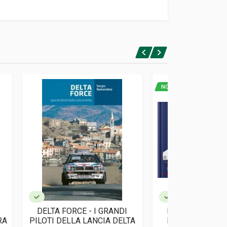
NOVITA'
DELTA FORCE - I GRANDI
LANCIA DELTA 
RA
PILOTI DELLA LANCIA DELTA
BACKSTAGE - S