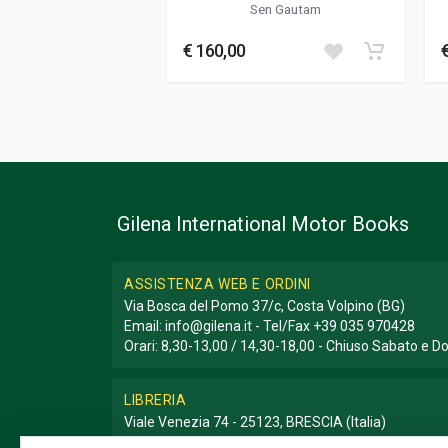
Sen Gautam
Informazioni aggiuntive
€ 160,00
Genere o Collana
Storico; Tecnico
Gilena International Motor Books
ASSISTENZA WEB E ORDINI
Via Bosca del Pomo 37/c, Costa Volpino (BG)
Email:
info@gilena.it
- Tel/Fax
+39 035 970428
Orari: 8,30-13,00 / 14,30-18,00 - Chiuso Sabato e 
LIBRERIA
Viale Venezia 74 - 25123, BRESCIA (Italia)
Email:
libreria@gilena.it
- Tel/Fax
+39 030 3776786