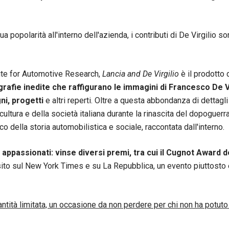
a popolarità all'interno dell'azienda, i contributi di De Virgilio s
tute for Automotive Research,
Lancia and De Virgilio
è il prodotto 
ografie inedite che raffigurano le immagini di Francesco De Vi
gni, progetti
e altri reperti. Oltre a questa abbondanza di dettagli 
a cultura e della società italiana durante la rinascita del dopoguerra
o della storia automobilistica e sociale, raccontata dall'interno.
 appassionati: vinse diversi premi, tra cui il Cugnot Award de
to sul New York Times e su La Repubblica, un evento piuttosto e
ntità limitata, un occasione da non perdere per chi non ha potuto 