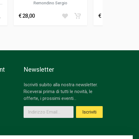
EDITIO
no
-
Remondino Sergio
Roberti Vittorio
-
Alessandr
€ 28,00
€ 65,00
nt
Newsletter
Iscriviti subito alla nostra newsletter.
Riceverai prima di tutti le novità, le
offerte, i prossimi eventi...
Indirizzo Email
Iscriviti