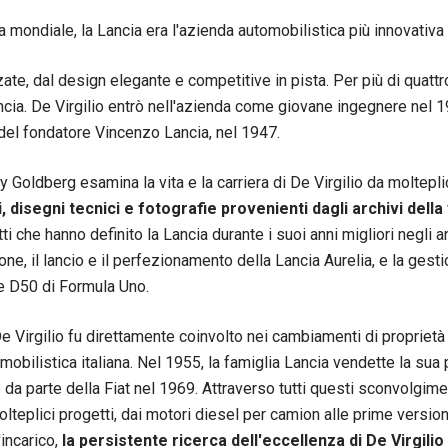
 mondiale, la Lancia era l'azienda automobilistica più innovativa 
te, dal design elegante e competitive in pista. Per più di quattr
Lancia. De Virgilio entrò nell'azienda come giovane ingegnere ne
del fondatore Vincenzo Lancia, nel 1947.
ey Goldberg esamina la vita e la carriera di De Virgilio da moltepli
 disegni tecnici e fotografie provenienti dagli archivi della 
ti che hanno definito la Lancia durante i suoi anni migliori negli a
ne, il lancio e il perfezionamento della Lancia Aurelia, e la ge
he D50 di Formula Uno.
 De Virgilio fu direttamente coinvolto nei cambiamenti di propriet
mobilistica italiana. Nel 1955, la famiglia Lancia vendette la sua 
da parte della Fiat nel 1969. Attraverso tutti questi sconvolgimen
teplici progetti, dai motori diesel per camion alle prime versioni 
'incarico,
la persistente ricerca dell'eccellenza di De Virgil