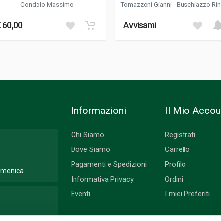
Condolo Massimo
Tomazzoni Gianni
-
Buschiazzo Ri
Vittone Roberto
€ 60,00
Avvisami
Informazioni
Il Mio Accou
Chi Siamo
Registrati
Dove Siamo
Carrello
Pagamenti e Spedizioni
Profilo
Domenica
Informativa Privacy
Ordini
Eventi
I miei Preferiti