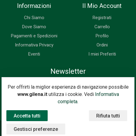
Informazioni
Il Mio Account
Chi Siamo
Registrati
Dove Siamo
Carrello
Pagamenti e Spedizioni
Profilo
Informativa Privacy
Ordini
Eventi
I miei Preferiti
Newsletter
Iscriviti subito alla nostra newsletter. Riceverai prima di tutti le
Per offrirti la miglior esperienza di navigazione possibile
novità, le offerte, i prossimi eventi...
www.gilena.it
utilizza i cookie. Vedi
Informativa
Indirizzo Email
completa.
Iscriviti
Accetta tutti
Rifiuta tutti
Gestisci preferenze
©2020 Gilena International Motor Books — Powered by
Nimaia