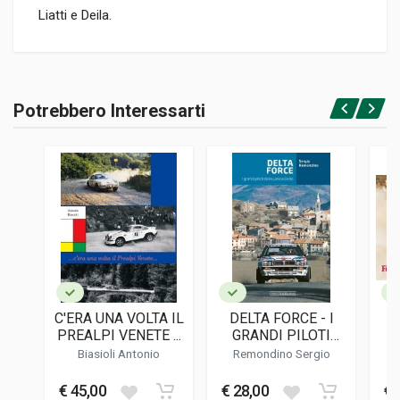
Liatti e Deila.
Informazioni prodotto
RILEGATURA
Potrebbero Interessarti
Rilegato
Accedi o registrati
PAGINE
376
ISBN / EAN
9788879115995
EDITORE
Giorgio Nada
LINGUA DEL TESTO
Italiano
C'ERA UNA VOLTA IL
DELTA FORCE - I
F
DATA DI STAMPA
PREALPI VENETE ...
GRANDI PILOTI
10/2014
DELLA LANCIA
Biasioli Antonio
Remondino Sergio
DELTA
FORMATO
€ 45,00
€ 28,00
€ 
14 x 22 x 4 cm