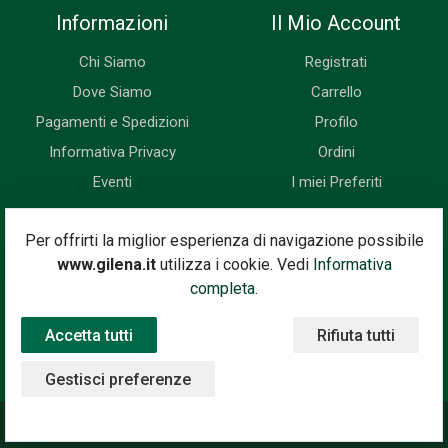
Informazioni
Il Mio Account
Chi Siamo
Registrati
Dove Siamo
Carrello
Pagamenti e Spedizioni
Profilo
Informativa Privacy
Ordini
Eventi
I miei Preferiti
Newsletter
Per offrirti la miglior esperienza di navigazione possibile
www.gilena.it
utilizza i cookie. Vedi
Informativa
Iscriviti subito alla nostra newsletter. Riceverai prima di tutti le
completa.
novità, le offerte, i prossimi eventi...
Accetta tutti
Rifiuta tutti
Indirizzo Email
Iscriviti
Gestisci preferenze
©2020 Gilena International Motor Books — Powered by
Nimaia