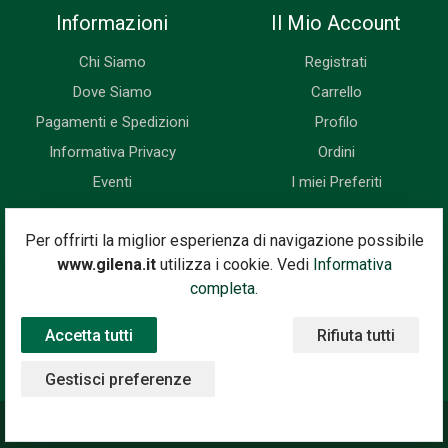
Informazioni
Il Mio Account
Chi Siamo
Registrati
Dove Siamo
Carrello
Pagamenti e Spedizioni
Profilo
Informativa Privacy
Ordini
Eventi
I miei Preferiti
Newsletter
Per offrirti la miglior esperienza di navigazione possibile
www.gilena.it
utilizza i cookie. Vedi
Informativa
Iscriviti subito alla nostra newsletter. Riceverai prima di tutti le
completa.
novità, le offerte, i prossimi eventi...
Accetta tutti
Rifiuta tutti
Indirizzo Email
Iscriviti
Gestisci preferenze
©2020 Gilena International Motor Books — Powered by
Nimaia