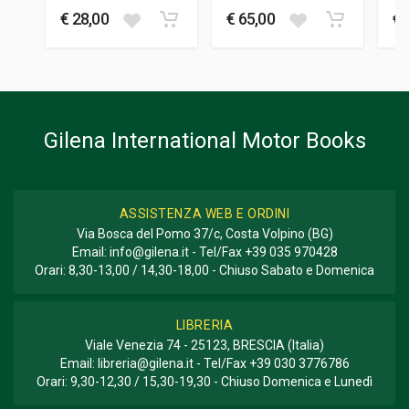
FORMATO
CAMPAIGN
€ 28,00
€ 65,00
€ 
22 x 28 x 2 cm
Informazioni aggiuntive
GENERE O COLLANA
Annuario
Gilena International Motor Books
ASSISTENZA WEB E ORDINI
Via Bosca del Pomo 37/c, Costa Volpino (BG)
Email:
info@gilena.it
- Tel/Fax
+39 035 970428
Orari: 8,30-13,00 / 14,30-18,00 - Chiuso Sabato e Domenica
LIBRERIA
Viale Venezia 74 - 25123, BRESCIA (Italia)
Email:
libreria@gilena.it
- Tel/Fax
+39 030 3776786
Orari: 9,30-12,30 / 15,30-19,30 - Chiuso Domenica e Lunedì