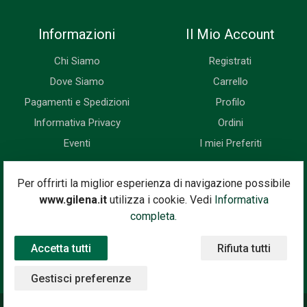
Informazioni
Il Mio Account
Chi Siamo
Registrati
Dove Siamo
Carrello
Pagamenti e Spedizioni
Profilo
Informativa Privacy
Ordini
Eventi
I miei Preferiti
Newsletter
Per offrirti la miglior esperienza di navigazione possibile
www.gilena.it
utilizza i cookie. Vedi
Informativa
Iscriviti subito alla nostra newsletter. Riceverai prima di tutti le
completa.
novità, le offerte, i prossimi eventi...
Accetta tutti
Rifiuta tutti
Indirizzo Email
Iscriviti
Gestisci preferenze