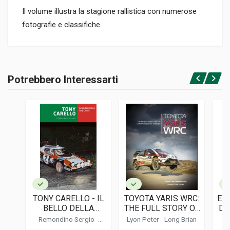
Il volume illustra la stagione rallistica con numerose
fotografie e classifiche.
Informazioni prodotto
RILEGATURA
Potrebbero Interessarti
Rilegato
Accedi o registrati
PAGINE
160
ISBN / EAN
085045316X
EDITORE
Osprey
LINGUA DEL TESTO
Inglese
TONY CARELLO - IL
TOYOTA YARIS WRC:
ETO
DATA DI STAMPA
BELLO DELLA
THE FULL STORY OF
DE
12/1979
STRATOS
THE TOYOTA GAZOO
Remondino Sergio
-
Lyon Peter -
Long Brian
Bo
RACING WRC
Carello Tony