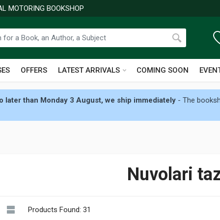
NAL MOTORING BOOKSHOP
SES
OFFERS
LATEST ARRIVALS
COMING SOON
EVEN
 later than Monday 3 August, we ship immediately
- The booksho
Nuvolari ta
Products Found: 31