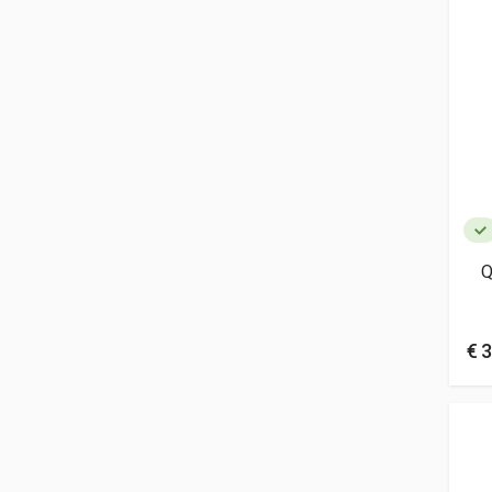
Q
€ 3