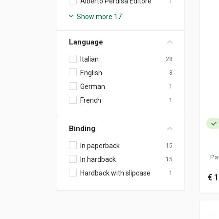
Alberto Perdisa Editore
1
Show more 17
Language
Italian
28
English
8
German
1
French
1
Binding
In paperback
15
In hardback
15
Hardback with slipcase
1
€ 1