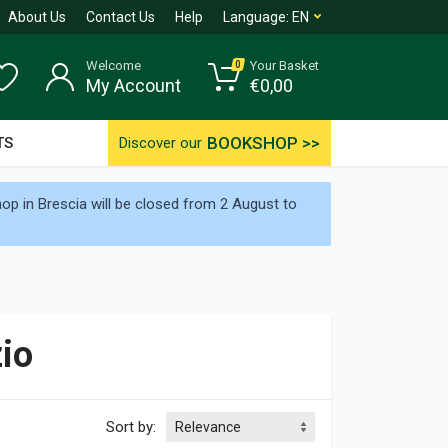
About Us
Contact Us
Help
Language:
EN
Welcome
Your Basket
0
My Account
€
0,00
BOOKSHOP >>
TS
Discover our
p in Brescia will be closed from 2 August to
zio
Sort by: