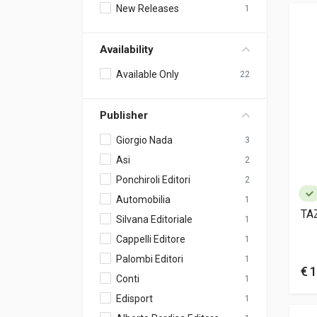
New Releases
1
Availability
Available Only
22
Publisher
Giorgio Nada
3
Asi
2
Ponchiroli Editori
2
Automobilia
1
TA
Silvana Editoriale
1
Cappelli Editore
1
Palombi Editori
1
€ 1
Conti
1
Edisport
1