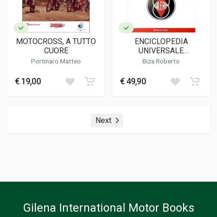
MOTOCROSS, A TUTTO
ENCICLOPEDIA
CUORE
UNIVERSALE
DELL'ENDURO VOLUME 9
Portinaro Matteo
Biza Roberto
(CON CD ROM)
€ 19,00
€ 49,90
Next
Gilena International Motor Books