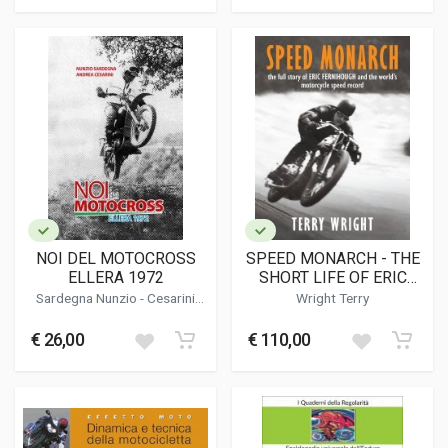
NOI DEL MOTOCROSS
SPEED MONARCH - THE
ELLERA 1972
SHORT LIFE OF ERIC
FERNIHOUGH AND THE
Sardegna Nunzio - Cesarini
Wright Terry
WORLD'S MOTORCYCLE
Andrea
SPEED RECORD
€ 26,00
€ 110,00