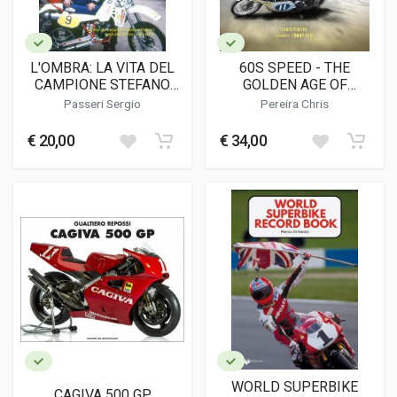
L'OMBRA: LA VITA DEL
60S SPEED - THE
CAMPIONE STEFANO
GOLDEN AGE OF
PASSERI VISTA
MOTORCYCLE GRAND
Passeri Sergio
Pereira Chris
ATTRAVERSO I MIEI
PRIX RACING
OCCHI
€ 20,00
€ 34,00
WORLD SUPERBIKE
CAGIVA 500 GP