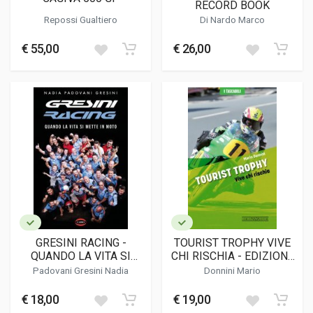
RECORD BOOK
Repossi Gualtiero
Di Nardo Marco
€ 55,00
€ 26,00
GRESINI RACING -
TOURIST TROPHY VIVE
QUANDO LA VITA SI
CHI RISCHIA - EDIZIONE
METTE IN MOTO
"I TASCABILI"
Padovani Gresini Nadia
Donnini Mario
€ 18,00
€ 19,00