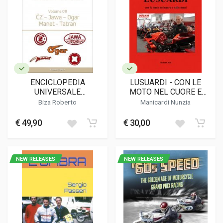
ENCICLOPEDIA
LUSUARDI - CON LE
UNIVERSALE
MOTO NEL CUORE E
DELL'ENDURO VOLUME
NELLE MANI
Biza Roberto
Manicardi Nunzia
11 (CON CD ROM)
€ 49,90
€ 30,00
NEW RELEASES
NEW RELEASES