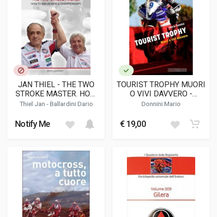
JAN THIEL - THE TWO
TOURIST TROPHY MUORI
STROKE MASTER. HOW
O VIVI DAVVERO -
TO WIN 49 WORLD
EDIZIONE "I TASCABILI"
Thiel Jan
-
Ballardini Dario
Donnini Mario
CHAMPIONSHIPS
Notify Me
€ 19,00