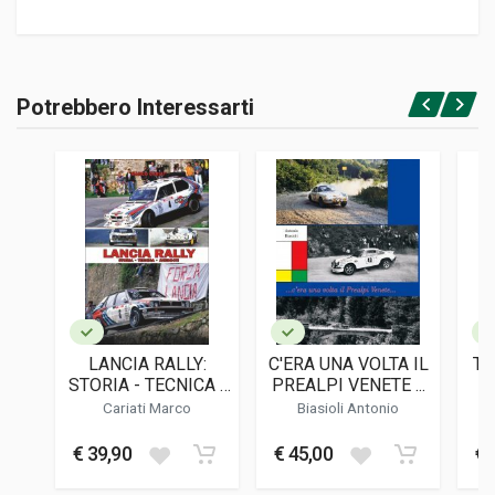
Informazioni prodotto
RILEGATURA
Potrebbero Interessarti
Brossura
Accedi o registrati
PAGINE
231
ISBN / EAN
9798417908507
EDITORE
Youcanprint
LINGUA DEL TESTO
Italiano
LANCIA RALLY:
C'ERA UNA VOLTA IL
TO
DATA DI STAMPA
STORIA - TECNICA -
PREALPI VENETE ...
04/2022
ANEDDOTI
Cariati Marco
Biasioli Antonio
R
FORMATO
€ 39,90
€ 45,00
€ 
15 x 23 x 1,5 cm