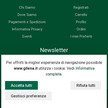
Chi Siamo
Registrati
Dove Siamo
Carrello
Pagamenti e Spedizioni
Profilo
Informativa Privacy
Ordini
Eventi
I miei Preferiti
Newsletter
Iscriviti subito alla nostra newsletter. Riceverai prima di tutti le
Per offrirti la miglior esperienza di navigazione possibile
novità, le offerte, i prossimi eventi...
www.gilena.it
utilizza i cookie. Vedi
Informativa
Indirizzo Email
completa.
Iscriviti
Accetta tutti
Rifiuta tutti
Gestisci preferenze
©2020 Gilena International Motor Books — Powered by
Nimaia