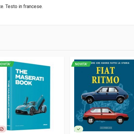
e. Testo in francese.
0
OVITA'
NOVITA'
llier
5 cm