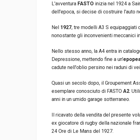
L'avventura
FASTO
inizia nel 1924 a Sa
dell'epoca, si decise di costruire l'auto 
Nel
1927
, tre modelli A3 S equipaggiati c
nonostante gli inconvenienti meccanici in
Nello stesso anno, la A4 entra in catalo
Depressione, mettendo fine a un'
epopea
cadute nell'oblio persino nei raduni di ve
Quasi un secolo dopo, il Groupement Ass
esemplare conosciuto di FASTO
A2
. Uti
anni in un umido garage sotterraneo.
Il ricavato della vendita del presente vo
ex giocatore di rugby della nazionale fr
24 Ore di Le Mans del 1927.