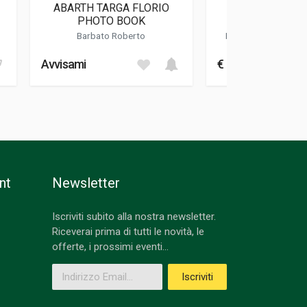
ABARTH TARGA FLORIO
ULTIMATE FERR
PHOTO BOOK
GTB/4 DAYTON
DEFINITIVE H
Barbato Roberto
Dal Monte Luca
-
Ch
Simon
-
Bluemel
Avvisami
€ 599,00
nt
Newsletter
Iscriviti subito alla nostra newsletter.
Riceverai prima di tutti le novità, le
offerte, i prossimi eventi...
Indirizzo Email
Iscriviti