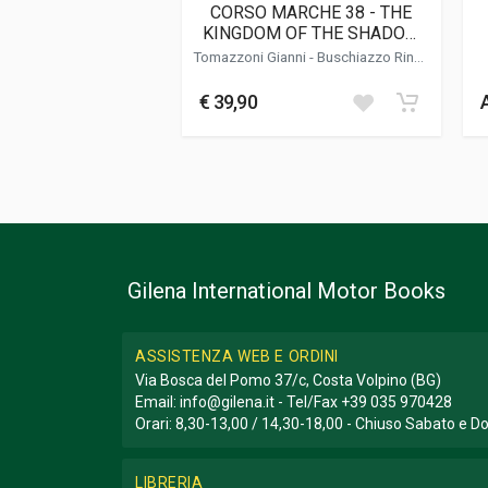
Genere o Collana
Storico
CORSO MARCHE 38 - THE
KINGDOM OF THE SHADOW
MAN
Tomazzoni Gianni
-
Buschiazzo Rino
-
Vittone Roberto
€ 39,90
Gilena International Motor Books
ASSISTENZA WEB E ORDINI
Via Bosca del Pomo 37/c, Costa Volpino (BG)
Email:
info@gilena.it
- Tel/Fax
+39 035 970428
Orari: 8,30-13,00 / 14,30-18,00 - Chiuso Sabato e 
LIBRERIA