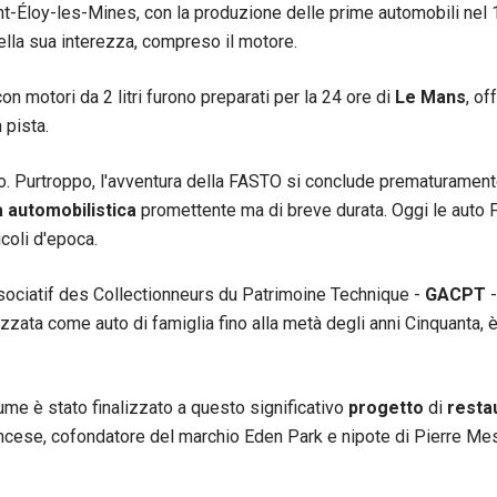
int-Éloy-les-Mines, con la produzione delle prime automobili nel
nella sua interezza, compreso il motore.
on motori da 2 litri furono preparati per la 24 ore di
Le Mans
, o
 pista.
go. Purtroppo, l'avventura della FASTO si conclude prematurament
 automobilistica
promettente ma di breve durata. Oggi le auto 
icoli d'epoca.
ociatif des Collectionneurs du Patrimoine Technique -
GACPT
-
lizzata come auto di famiglia fino alla metà degli anni Cinquanta, 
lume è stato finalizzato a questo significativo
progetto
di
resta
ancese, cofondatore del marchio Eden Park e nipote di Pierre Mesn