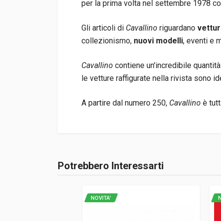
per la prima volta nel settembre 1978 con
Gli articoli di
Cavallino
riguardano
vettur
collezionismo,
nuovi modelli
, eventi e 
Cavallino
contiene un'incredibile quantità 
le vetture raffigurate nella rivista sono id
A partire dal numero 250,
Cavallino
è tutt
Informazioni prodotto
Rilegatura
Brossura
Potrebbero Interessarti
Accedi o registrati
Pagine
56
Editore
Barnes John W.jr
NOVITA'
N
Lingua del testo
Inglese