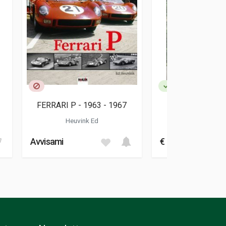
FERRARI P - 1963 - 1967
CAVALLINO 
Heuvink Ed
Avvisami
€ 25,00