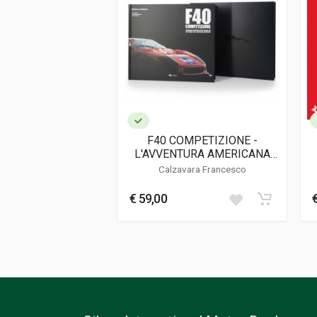
Data di stampa
01/1982
Formato
20,5 x 28 x 0,5 
Informazioni aggiuntive
Genere o Collana
Rivista Bimestr
F40 COMPETIZIONE -
L'AVVENTURA AMERICANA
DELLA FERRARI F40 (CON
Calzavara Francesco
CUSTODIA)
€ 59,00