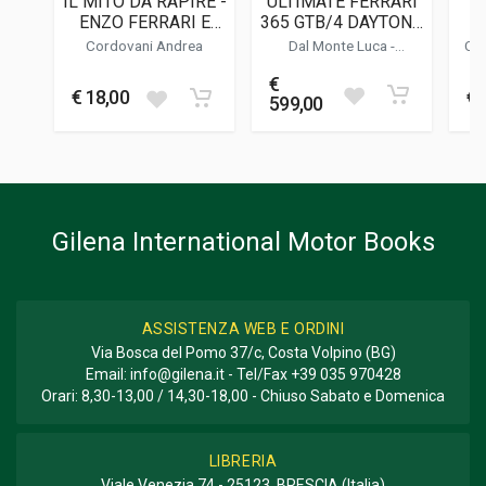
IL MITO DA RAPIRE -
ULTIMATE FERRARI
FORMATO
ENZO FERRARI E
365 GTB/4 DAYTONA
E
21 x 27 x 1 cm
L'OMBRA DEI
- THE DEFINITIVE
F
Cordovani Andrea
Dal Monte Luca
-
Cav
SEQUESTRI
HISTORY
B
Charlesworth Simon
-
M
Bluemel Keith
€
Informazioni aggiuntive
€ 18,00
€ 
599,00
GENERE O COLLANA
Rivista Bimestrale
Gilena International Motor Books
ASSISTENZA WEB E ORDINI
Via Bosca del Pomo 37/c, Costa Volpino (BG)
Email:
info@gilena.it
- Tel/Fax
+39 035 970428
Orari: 8,30-13,00 / 14,30-18,00 - Chiuso Sabato e Domenica
LIBRERIA
Viale Venezia 74 - 25123, BRESCIA (Italia)