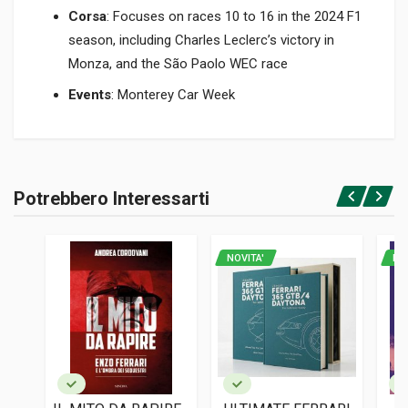
Corsa
: Focuses on races 10 to 16 in the 2024 F1
season, including Charles Leclerc’s victory in
Monza, and the São Paolo WEC race
Events
: Monterey Car Week
Informazioni prodotto
RILEGATURA
Potrebbero Interessarti
Brossura
Accedi o registrati
PAGINE
128
NOVITA'
NO
EDITORE
Barnes John W.jr.
LINGUA DEL TESTO
Inglese
DATA DI STAMPA
10/2024