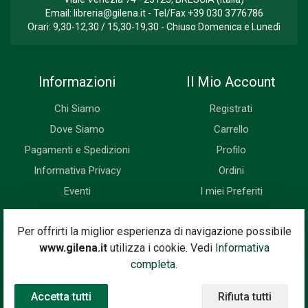
Email:
libreria@gilena.it
- Tel/Fax
+39 030 3776786
Orari: 9,30-12,30 / 15,30-19,30 - Chiuso Domenica e Lunedì
Informazioni
Il Mio Account
Chi Siamo
Registrati
Dove Siamo
Carrello
Pagamenti e Spedizioni
Profilo
Informativa Privacy
Ordini
Eventi
I miei Preferiti
Newsletter
Per offrirti la miglior esperienza di navigazione possibile
www.gilena.it
utilizza i cookie. Vedi
Informativa
Iscriviti subito alla nostra newsletter. Riceverai prima di tutti le
completa.
novità, le offerte, i prossimi eventi...
Accetta tutti
Rifiuta tutti
Indirizzo Email
Iscriviti