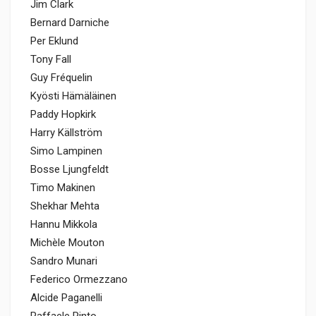
Jim Clark
Bernard Darniche
Per Eklund
Tony Fall
Guy Fréquelin
Kyösti Hämäläinen
Paddy Hopkirk
Harry Källström
Simo Lampinen
Bosse Ljungfeldt
Timo Makinen
Shekhar Mehta
Hannu Mikkola
Michèle Mouton
Sandro Munari
Federico Ormezzano
Alcide Paganelli