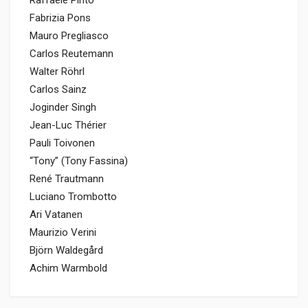
Raffaele Pinto
Fabrizia Pons
Mauro Pregliasco
Carlos Reutemann
Walter Röhrl
Carlos Sainz
Joginder Singh
Jean-Luc Thérier
Pauli Toivonen
“Tony” (Tony Fassina)
René Trautmann
Luciano Trombotto
Ari Vatanen
Maurizio Verini
Björn Waldegård
Achim Warmbold
Informazioni prodotto