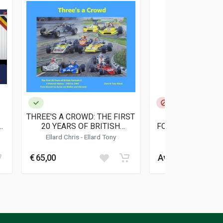
THREE'S A CROWD: THE FIRST
L'ARTE DEL S
20 YEARS OF BRITISH
FORMULA 1 - DIN
FORMULA 3
VEICOLO, BILANC
Ellard Chris
-
Ellard Tony
Zecchinelli M
REGOLAZIONI SP
MODO SEMPLIC
€ 65,00
Avvisami
ESEMPI PRA