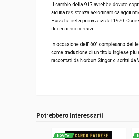
Il cambio della 917 avrebbe dovuto sopr
alcuna resistenza aerodinamica aggiuntiv
Porsche nella primavera del 1970. Come è
decenni successivi.
In occasione dell' 80° compleanno del le
come traduzione di un titolo inglese più 
raccontati da Norbert Singer e scritti da 
Informazioni prodotto
Rilegatura
Rilegato
Potrebbero Interessarti
Accedi o registrati
Pagine
368
ISBN / EAN
978394539006
NOVITA'
N