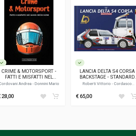
lag
CRIME & MOTORSPORT -
LANCIA DELTA S4 CORSA
FATTI E MISFATTI NEL
BACKSTAGE - STANDARD
MONDO DELLE CORSE
EDITION
Cordovani Andrea
-
Donnini Mario
Roberti Vittorio
-
Cordasco
Alessandro
€ 28,00
€ 65,00