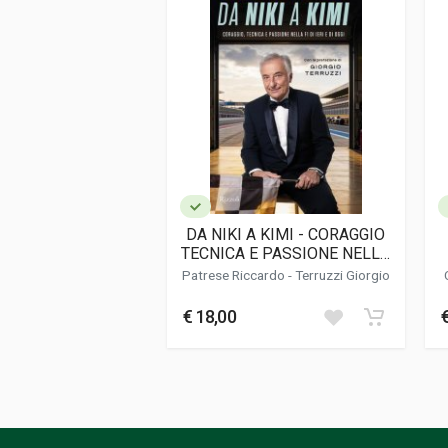
Editore
Sportfahrer Ver
Lingua del testo
Tedesco
Data di stampa
02/2020
Formato
24,5 x 29 x 3 cm
Informazioni aggiuntive
Genere o Collana
Corse
DA NIKI A KIMI - CORAGGIO
TECNICA E PASSIONE NELLA
F1 DI IERI E DI OGGI
Patrese Riccardo
-
Terruzzi Giorgio
€ 18,00