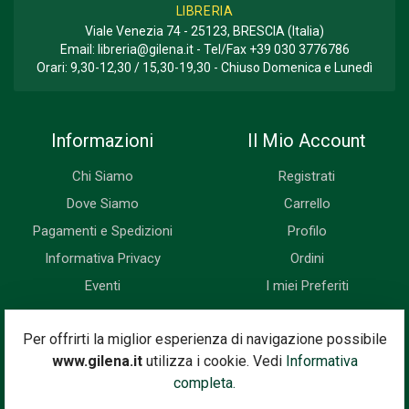
LIBRERIA
Viale Venezia 74 - 25123, BRESCIA (Italia)
Email:
libreria@gilena.it
- Tel/Fax
+39 030 3776786
Orari: 9,30-12,30 / 15,30-19,30 - Chiuso Domenica e Lunedì
Informazioni
Il Mio Account
Chi Siamo
Registrati
Dove Siamo
Carrello
Pagamenti e Spedizioni
Profilo
Informativa Privacy
Ordini
Eventi
I miei Preferiti
Newsletter
Per offrirti la miglior esperienza di navigazione possibile
www.gilena.it
utilizza i cookie. Vedi
Informativa
Iscriviti subito alla nostra newsletter. Riceverai prima di tutti le
completa.
novità, le offerte, i prossimi eventi...