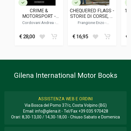
Inglese
CRIME &
CHEQUERED FLAGS -
10
DATA DI STAMPA
MOTORSPORT -
STORIE DI CORSE, DI
02/2025
FATTI E MISFATTI
UOMINI E DI PILOTI
Cordovani Andrea
-
Frangione Enzo
-
NEL MONDO DELLE
Donnini Mario
Frangione Beatrice
FORMATO
CORSE
37 x 31 x 3,5 cm
€ 28,00
€ 16,95
€ 
Informazioni aggiuntive
GENERE O COLLANA
Corse; Fotografie
Gilena International Motor Books
ASSISTENZA WEB E ORDINI
Via Bosca del Pomo 37/c, Costa Volpino (BG)
Email:
info@gilena.it
- Tel/Fax
+39 035 970428
Orari: 8,30-13,00 / 14,30-18,00 - Chiuso Sabato e Domenica