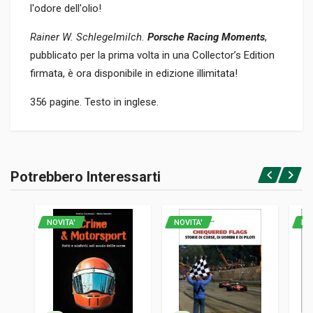
l'odore dell'olio!
Rainer W. Schlegelmilch.
Porsche Racing Moments
,
pubblicato per la prima volta in una Collector’s Edition
firmata, è ora disponibile in edizione illimitata!
356 pagine. Testo in inglese.
Informazioni prodotto
RILEGATURA
Potrebbero Interessarti
Rilegato
Accedi o registrati
PAGINE
356
NOVITA'
NOVITA'
NO
ISBN / EAN
9783754401330
EDITORE
Taschen
LINGUA DEL TESTO