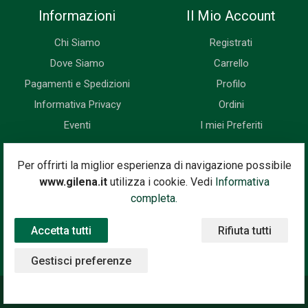
Informazioni
Il Mio Account
Chi Siamo
Registrati
Dove Siamo
Carrello
Pagamenti e Spedizioni
Profilo
Informativa Privacy
Ordini
Eventi
I miei Preferiti
Newsletter
Per offrirti la miglior esperienza di navigazione possibile
www.gilena.it
utilizza i cookie. Vedi
Informativa
Iscriviti subito alla nostra newsletter. Riceverai prima di tutti le
completa.
novità, le offerte, i prossimi eventi...
Accetta tutti
Rifiuta tutti
Indirizzo Email
Iscriviti
Gestisci preferenze
©2020 Gilena International Motor Books — Powered by
Nimaia