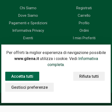
Chi Siamo
Registrati
Dove Siamo
Carrello
Pagamenti e Spedizioni
Profilo
Informativa Privacy
Ordini
Eventi
I miei Preferiti
Newsletter
Per offrirti la miglior esperienza di navigazione possibile
www.gilena.it
utilizza i cookie. Vedi
Informativa
Iscriviti subito alla nostra newsletter. Riceverai prima di tutti le
completa.
novità, le offerte, i prossimi eventi...
Accetta tutti
Rifiuta tutti
Indirizzo Email
Iscriviti
Gestisci preferenze
©2020 Gilena International Motor Books — Powered by
Nimaia