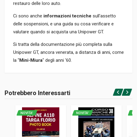
restauro delle loro auto.
Ci sono anche
informazioni tecniche
sull'assetto
delle sospensioni, e una guida su cosa verificare e
valutare quando si acquista una Unipower GT.
Si tratta della documentazione più completa sulla
Unipower GT, ancora venerata, a distanza di anni, come
la "
Mini-Miura
" degli anni '60.
Informazioni prodotto
RILEGATURA
Potrebbero Interessarti
Rilegato
Accedi o registrati
PAGINE
172
NOVITA'
NOVITA'
NO
ISBN / EAN
9781399904773
EDITORE