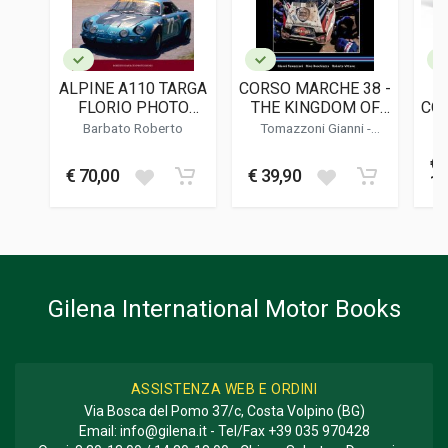
Panda Creative Ltd
LINGUA DEL TESTO
Inglese
ALPINE A110 TARGA
CORSO MARCHE 38 -
L
DATA DI STAMPA
FLORIO PHOTO
THE KINGDOM OF
COR
12/2021
BOOK - VOLUME 2
THE SHADOW MAN
( E
Barbato Roberto
Tomazzoni Gianni
-
/ L
Buschiazzo Rino
-
Vittone
Co
FORMATO
Roberto
€
23 x 28 x 1,5 cm
€ 70,00
€ 39,90
13
Informazioni aggiuntive
GENERE O COLLANA
Storico - Descrittivo; Corse
Gilena International Motor Books
ASSISTENZA WEB E ORDINI
Via Bosca del Pomo 37/c, Costa Volpino (BG)
Email:
info@gilena.it
- Tel/Fax
+39 035 970428