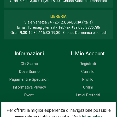
Orari: 8,30-13,00 / 14,30-18,00 - Chiuso Sabato e Domenica
LIBRERIA
Viale Venezia 74 - 25123, BRESCIA (Italia)
Email:
libreria@gilena.it
- Tel/Fax
+39 030 3776786
Orari: 9,30-12,30 / 15,30-19,30 - Chiuso Domenica e Lunedì
Informazioni
Il Mio Account
Chi Siamo
Registrati
Dove Siamo
Carrello
Pagamenti e Spedizioni
Profilo
Informativa Privacy
Ordini
Eventi
I miei Preferiti
Newsletter
Per offrirti la miglior esperienza di navigazione possibile
www.gilena.it
utilizza i cookie. Vedi
Informativa