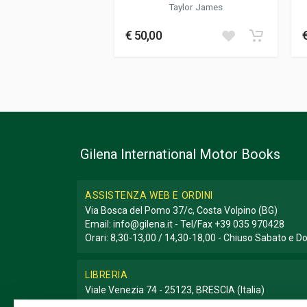
Taylor James
€ 50,00
Gilena International Motor Books
ASSISTENZA WEB E ORDINI
Via Bosca del Pomo 37/c, Costa Volpino (BG)
Email:
info@gilena.it
- Tel/Fax
+39 035 970428
Orari: 8,30-13,00 / 14,30-18,00 - Chiuso Sabato e 
LIBRERIA
Viale Venezia 74 - 25123, BRESCIA (Italia)
Email:
libreria@gilena.it
- Tel/Fax
+39 030 3776786