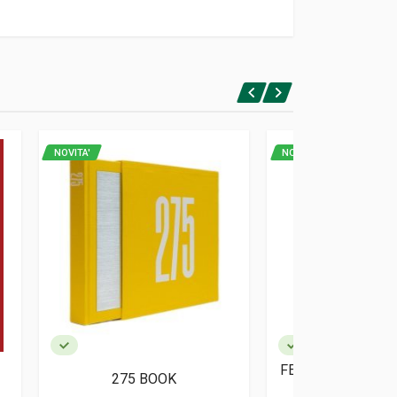
NOVITA'
NOVITA'
FERRARI 308 - 208
275 BOOK
GUIDE A